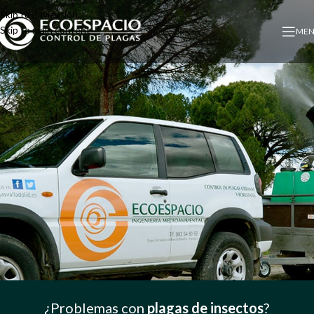
Skip to navigation
Skip to main content
ME
¿Problemas con
plagas de insectos
?